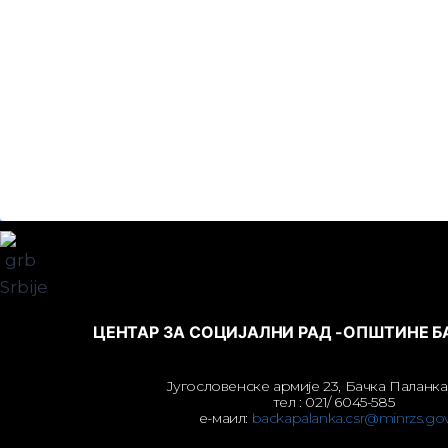
ЦЕНТАР ЗА СОЦИЈАЛНИ РАД -ОПШТИНЕ 
Југословенске армије 23, Бачка Паланка
тел : 021/ 6045-585
е-маил:
backapalanka.csr@minrzs.gov