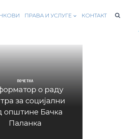
НКОВИ
ПРАВА И УСЛУГЕ
КОНТАКТ
ПОЧЕТНА
форматор о раду
тра за социјални
д општине Бачка
Паланка