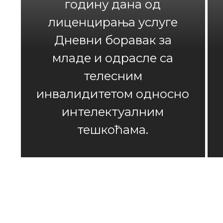
годину дана од
лиценцирања услуге
Дневни боравак за
младе и одрасле са
телесним
инвалидитетом односно
интелектуалним
тешкоћама.