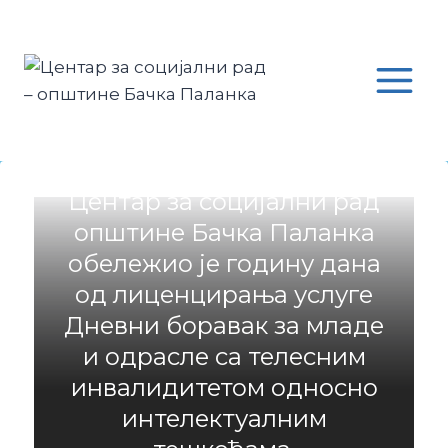
ПОЧЕТНА
Центар за социјални рад
општине Бачка Паланка
обележио је годину дана
од лиценцирања услуге
Дневни боравак за младе
и одрасле са телесним
инвалидитетом односно
интелектуалним