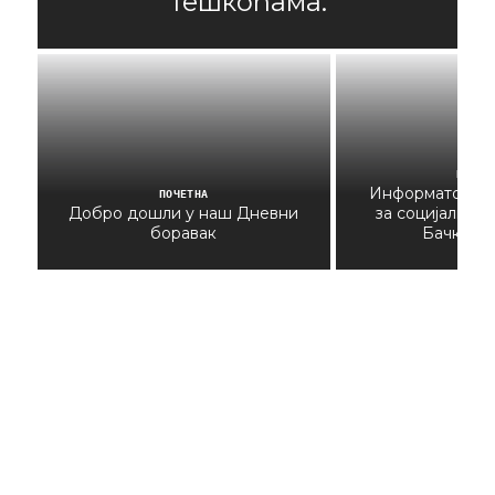
тешкоћама.
ПОЧЕТ
Информатор о 
ПОЧЕТНА
Добро дошли у наш Дневни
за социјални 
боравак
Бачка П