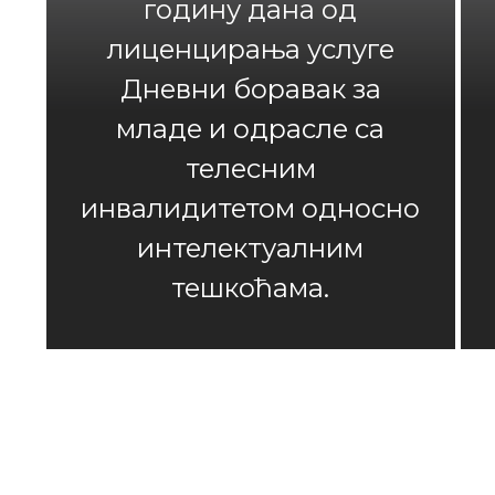
годину дана од
лиценцирања услуге
Дневни боравак за
младе и одрасле са
телесним
инвалидитетом односно
интелектуалним
тешкоћама.