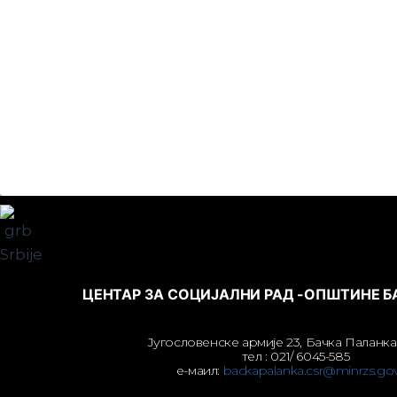
ЦЕНТАР ЗА СОЦИЈАЛНИ РАД -ОПШТИНЕ 
Југословенске армије 23, Бачка Паланка
тел : 021/ 6045-585
е-маил:
backapalanka.csr@minrzs.gov