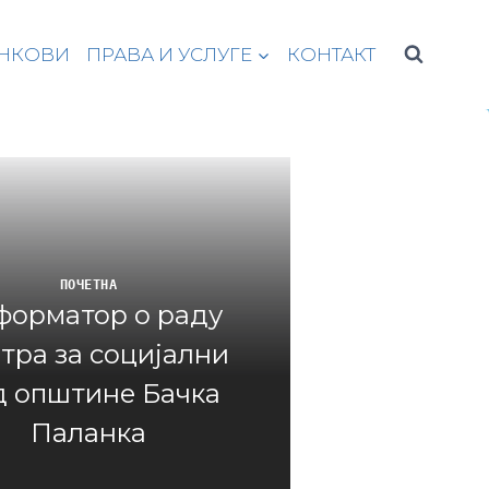
НКОВИ
ПРАВА И УСЛУГЕ
КОНТАКТ
ПОЧЕТНА
форматор о раду
тра за социјални
д општине Бачка
Паланка