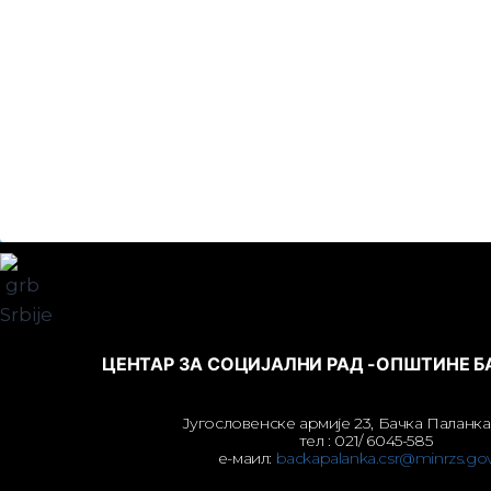
ЦЕНТАР ЗА СОЦИЈАЛНИ РАД -ОПШТИНЕ 
Југословенске армије 23, Бачка Паланка
тел : 021/ 6045-585
е-маил:
backapalanka.csr@minrzs.gov