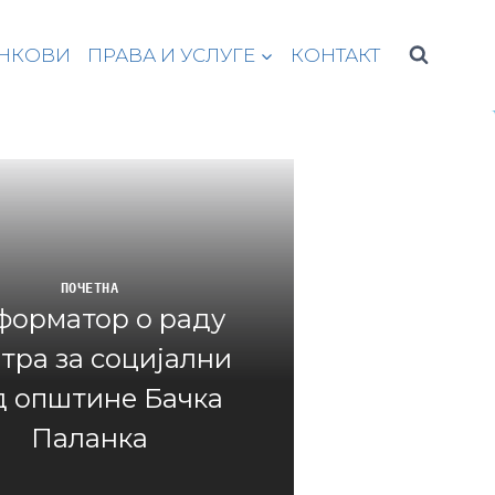
НКОВИ
ПРАВА И УСЛУГЕ
КОНТАКТ
ПОЧЕТНА
форматор о раду
тра за социјални
д општине Бачка
Паланка