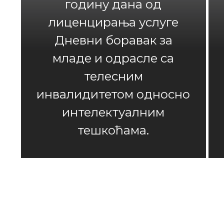
годину дана од
лиценцирања услуге
Дневни боравак за
младе и одрасле са
телесним
инвалидитетом односно
интелектуалним
тешкоћама.